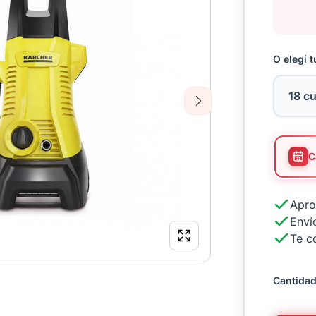
O elegí t
Next
Apro
Envío
Te c
Cantidad