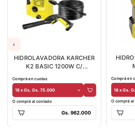
‹
HIDR
HIDROLAVADORA KARCHER
K2 BASIC 1200W C/
ACCESORIOS
Comprá en 
Comprá en cuotas
18 x Gs. G
18 x Gs. Gs. 75.000
O comprá al
O comprá al contado
Gs. 962.000