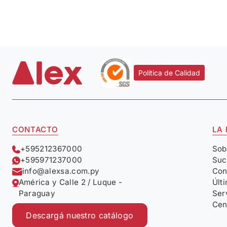
Política de Calidad
CONTACTO
LA
+595212367000
Sob
+595971237000
Suc
info@alexsa.com.py
Con
América y Calle 2 / Luque -
Últ
Paraguay
Ser
Cen
Descargá nuestro catálogo