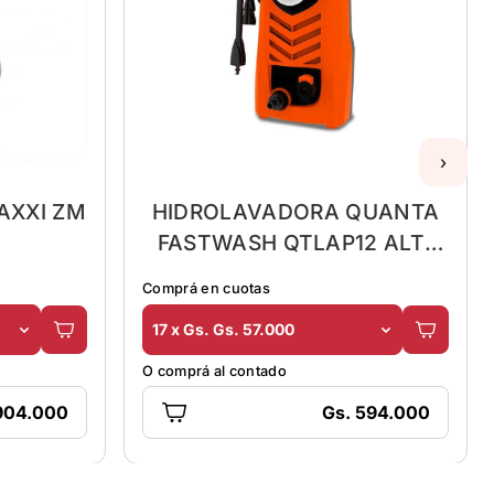
›
AXXI ZM
HIDROLAVADORA QUANTA
FASTWASH QTLAP12 ALT-
PRES/1200W/82BAR
Comprá en cuotas
17 x Gs. Gs. 57.000
O comprá al contado
.904.000
Gs. 594.000