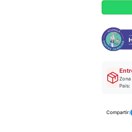
Entr
Zona 
País:
Compartir: