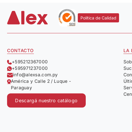
Política de Calidad
CONTACTO
LA
+595212367000
Sob
+595971237000
Suc
info@alexsa.com.py
Con
América y Calle 2 / Luque -
Últ
Paraguay
Ser
Cen
Descargá nuestro catálogo