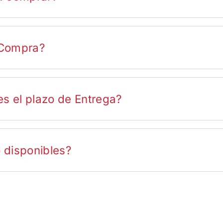
tos personales y aquellos relacionados al pago y envío de tu compra.
 Compra?
 ALEX.
es el plazo de Entrega?
e se listan al momento de confirmar la compra. Los plazos varían en funció
Asunción y Gran Asunción; mientras que las entregas en el interior del pa
 disponibles?
o de la recepción del producto, el importe será el correspondiente al co
as Tarjeta habilitadas por Bancard.