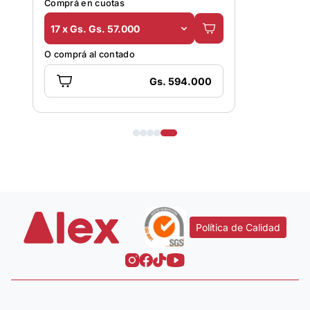
Comprá en cuotas
Comprá en 
17 x Gs. Gs. 57.000
18 x Gs. 
O comprá al contado
O comprá al
Gs. 594.000
Política de Calidad