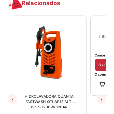
Relacionados
L
HIDROLAVADORA QUANTA
HIDROL
‹
›
FASTWASH QTLAP12 ALT-
D
PRES/1200W/82BAR