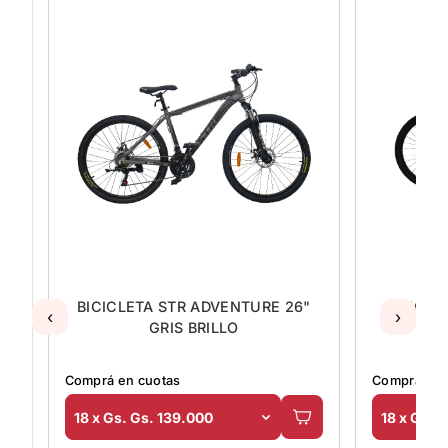
BICICLETA STR ADVENTURE 26"
BICICLETA S
‹
›
GRIS BRILLO
C
Comprá en cuotas
Comprá en cuota
18 x Gs. Gs. 139.000
18 x Gs. Gs. 1