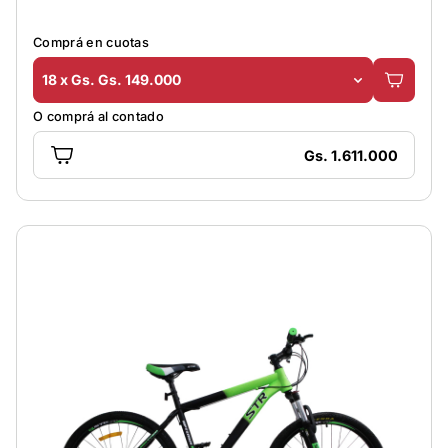
Comprá en cuotas
18 x Gs. Gs. 149.000
O comprá al contado
Gs. 1.611.000