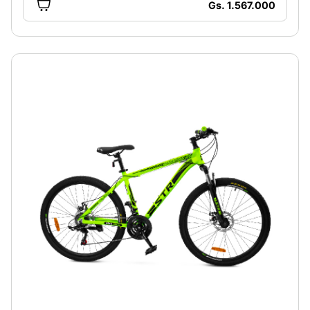
Gs. 1.567.000