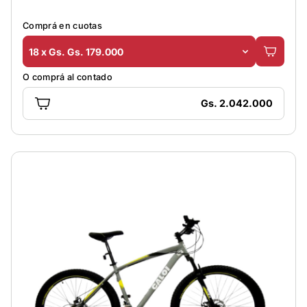
Comprá en cuotas
18 x Gs. Gs. 179.000
O comprá al contado
Gs. 2.042.000