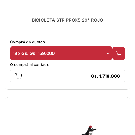
BICICLETA STR PROX5 29" ROJO
Comprá en cuotas
18 x Gs. Gs. 159.000
O comprá al contado
Gs. 1.718.000