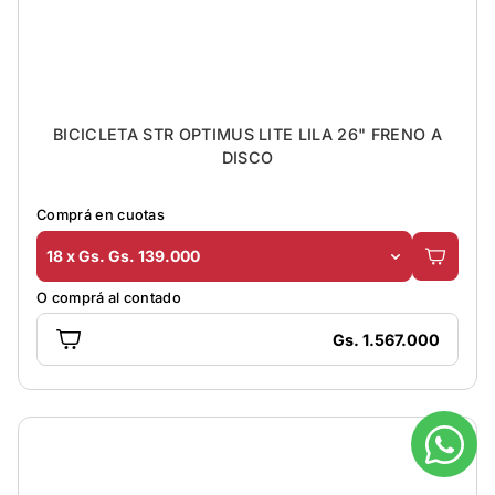
BICICLETA STR OPTIMUS LITE LILA 26" FRENO A
DISCO
Comprá en cuotas
18 x Gs. Gs. 139.000
O comprá al contado
Gs. 1.567.000