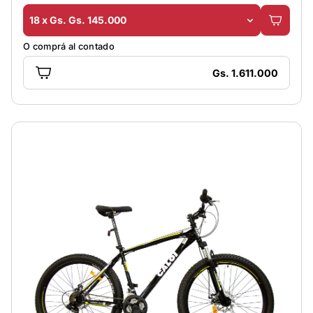
18 x Gs. Gs. 145.000
O comprá al contado
Gs. 1.611.000