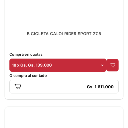
BICICLETA CALOI RIDER SPORT 27.5
Comprá en cuotas
18 x Gs. Gs. 139.000
O comprá al contado
Gs. 1.611.000