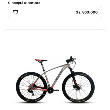
O comprá al contado
Gs. 860.000