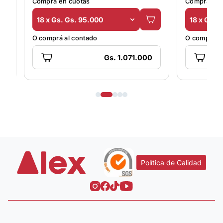
Comprá en cuotas
Comprá en 
18 x Gs. Gs. 95.000
18 x Gs. 
O comprá al contado
O comprá al
Gs. 1.071.000
Política de Calidad