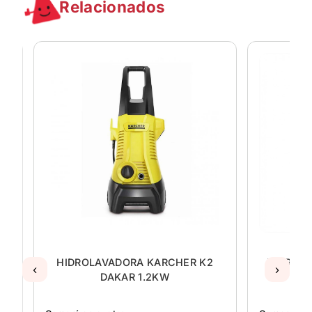
Relacionados
W
HIDROLAVADORA KARCHER K2
HIDROLA
‹
›
DAKAR 1.2KW