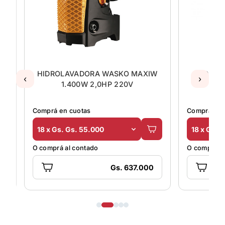
HIDROLAVADORA WASKO MAXIW
HIDROLAVAD
‹
›
1.400W 2,0HP 220V
DAK
Comprá en cuotas
Comprá en cuota
18 x Gs. Gs. 55.000
18 x Gs. Gs. 9
O comprá al contado
O comprá al cont
Gs. 637.000