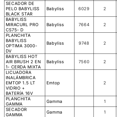
SECADOR DE
PELO BABYLISS
Babyliss
6029
2
BLACK STAR
BABYLISS
MIRACURL PRO
Babyliss
7664
2
CS75- D
PLANCHITA
BABYLISS
Babyliss
9748
2
OPTIMA 3000-
DV
BABYLISS HOT
AIR BRUSH 2 EN
Babyliss
7560
2
1- CERDA MIXTA
LICUADORA
INALÁMBRICA
EMTOP 1.5 LT
Emtop
2
VIDRIO +
BATERÍA 16V
PLANCHITA
Gamma
1
GAMMA
SECADOR
Gamma
1
GAMMA