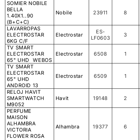
SOMIER NOBILE
BELLA
Nobile
23911
8
1.40X1..90
(B+C+C)
LAVARROPAS
ES-
ELECTROSTAR
Electrostar
3
LF0603
6KG C/F
TV SMART
ELECTROSTAR
Electrostar
6508
1
65" UHD WEBOS
TV SMART
ELECTROSTAR
Electrostar
6509
1
65" UHD
ANDROID 13
RELOJ HAVIT
SMARTWATCH
Havit
19148
2
M9052
PERFUME
MAISON
ALHAMBRA
Alhambra
19377
6
VICTORIA
FLOWER ROSA