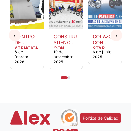
‹
›
CENTRO
CONSTRUYENDO
GOLAZO
DE
SUEÑOS
CON
ATENCION
CON
STAR
6 de
19 de
6 de junio
BARDHAL
ALEX
febrero
noviembre
2025
2026
2025
Política de Calidad