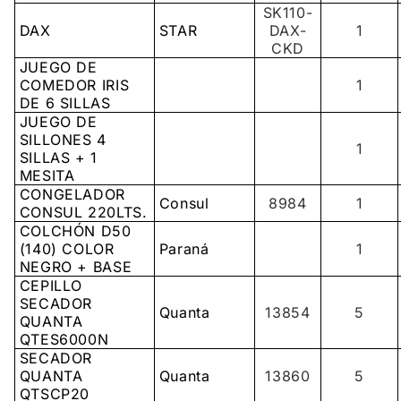
SK110-
DAX
STAR
DAX-
1
CKD
JUEGO DE
COMEDOR IRIS
1
DE 6 SILLAS
JUEGO DE
SILLONES 4
1
SILLAS + 1
MESITA
CONGELADOR
Consul
8984
1
CONSUL 220LTS.
COLCHÓN D50
(140) COLOR
Paraná
1
NEGRO + BASE
CEPILLO
SECADOR
Quanta
13854
5
QUANTA
QTES6000N
SECADOR
QUANTA
Quanta
13860
5
QTSCP20