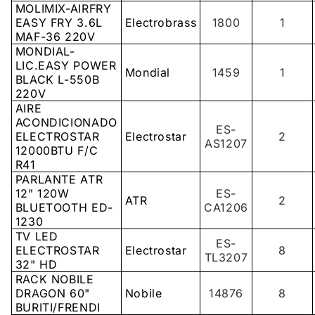
MOLIMIX-AIRFRY
EASY FRY 3.6L
Electrobrass
1800
1
MAF-36 220V
MONDIAL-
LIC.EASY POWER
Mondial
1459
1
BLACK L-550B
220V
AIRE
ACONDICIONADO
ES-
ELECTROSTAR
Electrostar
2
AS1207
12000BTU F/C
R41
PARLANTE ATR
12" 120W
ES-
ATR
2
BLUETOOTH ED-
CA1206
1230
TV LED
ES-
ELECTROSTAR
Electrostar
8
TL3207
32" HD
RACK NOBILE
DRAGON 60"
Nobile
14876
8
BURITI/FRENDI