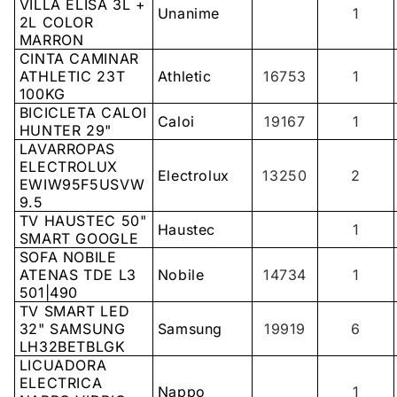
VILLA ELISA 3L +
Unanime
1
2L COLOR
MARRON
CINTA CAMINAR
ATHLETIC 23T
Athletic
16753
1
100KG
BICICLETA CALOI
Caloi
19167
1
HUNTER 29"
LAVARROPAS
ELECTROLUX
Electrolux
13250
2
EWIW95F5USVW
9.5
TV HAUSTEC 50"
Haustec
1
SMART GOOGLE
SOFA NOBILE
ATENAS TDE L3
Nobile
14734
1
501|490
TV SMART LED
32" SAMSUNG
Samsung
19919
6
LH32BETBLGK
LICUADORA
ELECTRICA
Nappo
1