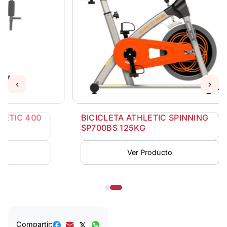
‹
›
BICICLETA ATHLETIC SPINNING
CINTA 
SP700BS 125KG
130KG
Ver Producto
Compartir: