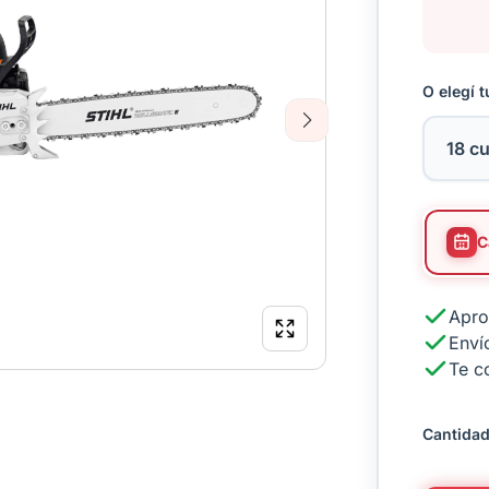
O elegí t
Next
Apro
Envío
Te c
Cantidad