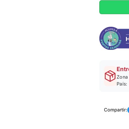
Entr
Zona 
País:
Compartir: