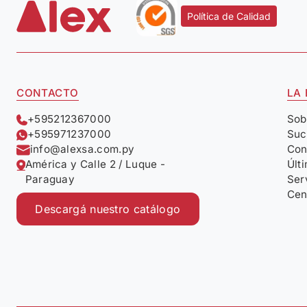
Política de Calidad
CONTACTO
LA
+595212367000
Sob
+595971237000
Suc
info@alexsa.com.py
Con
América y Calle 2 / Luque -
Últ
Paraguay
Ser
Cen
Descargá nuestro catálogo