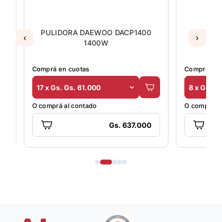
P
PULIDORA DAEWOO DACP1400
KIT DE
‹
›
1400W
N
Comprá en cuotas
Comprá en 
17 x Gs. Gs. 61.000
8 x Gs. G
O comprá al contado
O comprá al
Gs. 637.000