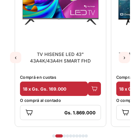
TV HISENSE LED 43"
TV MIDA
‹
›
43A4K/43A4H SMART FHD
S
Comprá en cuotas
Comprá en 
18 x Gs. Gs. 169.000
18 x Gs. 
O comprá al contado
O comprá al
Gs. 1.869.000