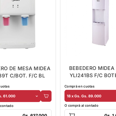
BEBEDERO MIDEA 
RO DE MESA MIDEA
YLI241BS F/C BO
39T C/BOT. F/C BL
Comprá en cuotas
cuotas
18 x Gs. Gs. 89.000
s. 61.000
O comprá al contado
 contado
Gs. 1
Gs. 637.000