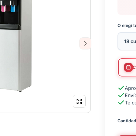
O elegí t
Next
Apro
Envío
Te c
Cantidad