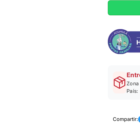
Entr
Zona 
País:
Compartir: