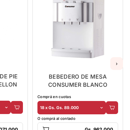
›
DE PIE
BEBEDERO DE MESA
TELLON
CONSUMER BLANCO
Comprá en cuotas
18 x Gs. Gs. 89.000
O comprá al contado
.071.000
Gs. 962.000