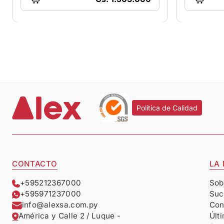
Política de Calidad
CONTACTO
LA
+595212367000
Sob
+595971237000
Suc
info@alexsa.com.py
Con
América y Calle 2 / Luque -
Últ