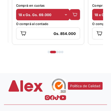
Comprá en cuotas
Comprá en 
18 x Gs. Gs. 69.000
18 x Gs. 
O comprá al contado
O comprá al
Gs. 854.000
Política de Calidad