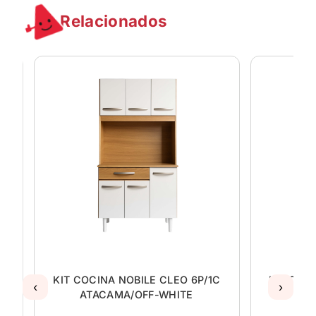
Relacionados
3C
KIT COCINA NOBILE CLEO 6P/1C
KIT COC
‹
›
ATACAMA/OFF-WHITE
AT