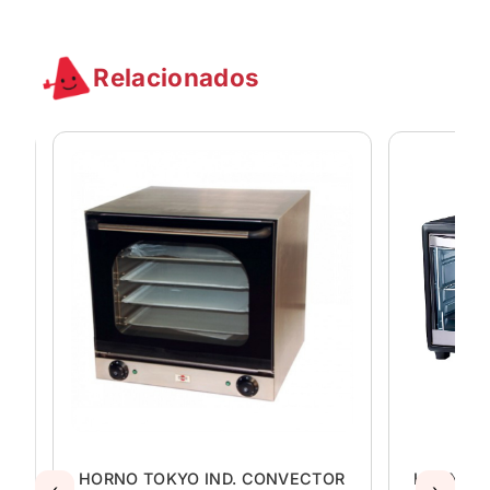
Relacionados
O
HORNO TOKYO IND. CONVECTOR
HORNO E
‹
›