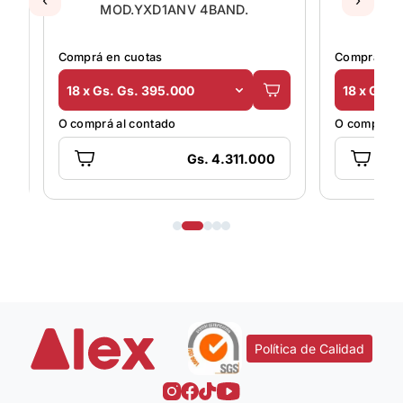
MOD.YXD1ANV 4BAND.
PL
Comprá en cuotas
Comprá en 
18 x Gs. Gs. 395.000
18 x Gs. 
O comprá al contado
O comprá al
Gs. 4.311.000
Política de Calidad