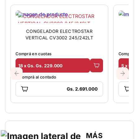
CONGELADOR ELECTROSTAR
ES
VERTICAL CV3002 245/242LT
Comprá en cuotas
Comprá en
18 x Gs. Gs. 229.000
5 x Gs. 
O comprá al contado
O comprá 
Gs. 2.691.000
MÁS