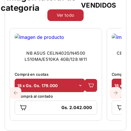
VENDIDOS
Ver todo
NB ASUS CELN4020/N4500
CELUL
L510MA/E510KA 4GB/128 W11
Comprá en cuotas
Comprá en
18 x Gs. Gs. 179.000
18 x Gs.
O comprá al contado
O comprá 
Gs. 2.042.000