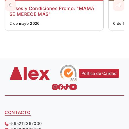
Bases y Condiciones Promo: "MAMÁ
CENTR
SE MERECE MÁS"
2 de mayo 2026
6 de fe
Política de Calidad
CONTACTO
+595212367000