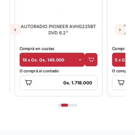
BT
AUTORADIO PIONEER AVHG225BT
AUTORA
‹
›
19
DVD 6.2"
4X25W
Comprá en cuotas
Comprá en 
18 x Gs. Gs. 149.000
5 x Gs. G
O comprá al contado
O comprá al
Gs. 1.718.000