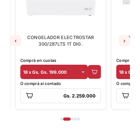
CONGELADOR ELECTROSTAR
CONGE
‹
›
300/287LTS 1T DIG.
5
Comprá en cuotas
Comprá en 
18 x Gs. Gs. 199.000
18 x Gs. 
O comprá al contado
O comprá al
Gs. 2.259.000