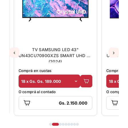
TV SAMSUNG LED 43"
TV 
‹
›
GXPR
UN43CU7090GXZS SMART UHD 4K
UN50U80
(2024)
Comprá en cuotas
Comprá en 
18 x Gs. Gs. 189.000
18 x Gs. 
O comprá al contado
O comprá al
Gs. 2.150.000