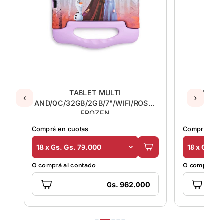
GB
TABLET MULTI
TABLET 
‹
›
AND/QC/32GB/2GB/7"/WIFI/ROSA/
FROZEN
Comprá en cuotas
Comprá en 
18 x Gs. Gs. 79.000
18 x Gs. 
O comprá al contado
O comprá al
Gs. 962.000