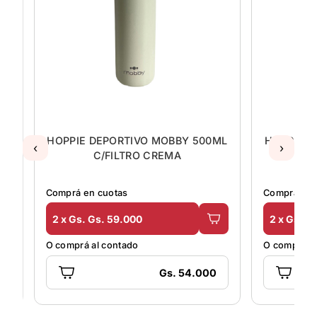
 MOBBY 500ML
HOPPIE DEPORTIVO MOBBY 500ML
‹
›
CREMA
C/FILTRO NEGRO
Comprá en cuotas
2 x Gs. Gs. 59.000
O comprá al contado
Gs. 54.000
Gs. 54.000