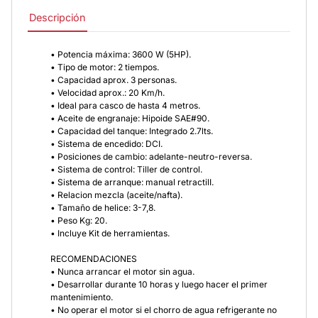
Descripción
• Potencia máxima: 3600 W (5HP).
• Tipo de motor: 2 tiempos.
• Capacidad aprox. 3 personas.
• Velocidad aprox.: 20 Km/h.
• Ideal para casco de hasta 4 metros.
• Aceite de engranaje: Hipoide SAE#90.
• Capacidad del tanque: Integrado 2.7lts.
• Sistema de encedido: DCI.
• Posiciones de cambio: adelante-neutro-reversa.
• Sistema de control: Tiller de control.
• Sistema de arranque: manual retractilI.
• Relacion mezcla (aceite/nafta).
• Tamaño de helice: 3-7,8.
• Peso Kg: 20.
• Incluye Kit de herramientas.
RECOMENDACIONES
• Nunca arrancar el motor sin agua.
• Desarrollar durante 10 horas y luego hacer el primer
mantenimiento.
• No operar el motor si el chorro de agua refrigerante no