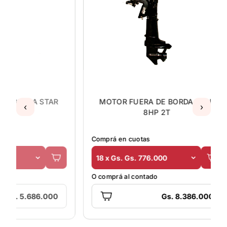
Comprá en 
18 x Gs. 
O comprá a
MOTOR FUERA DE BORDA STAR
‹
›
8HP 2T
Comprá en cuotas
18 x Gs. Gs. 776.000
O comprá al contado
Gs. 8.386.000