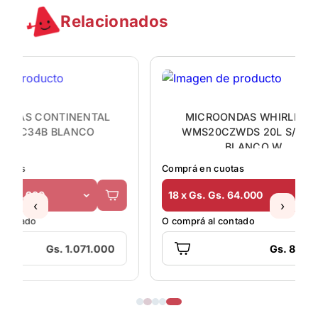
Relacionados
MICR
MICROONDAS WHIRLPOOL
MO200
WMS20CZWDS 20L S/GRILL
BLANCO W
Comprá en
Comprá en cuotas
17 x Gs. 
18 x Gs. Gs. 64.000
‹
›
O comprá a
O comprá al contado
0
Gs. 806.000