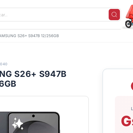
AMSUNG S26+ S947B 12/256GB
2040
NG S26+ S947B
56GB
G