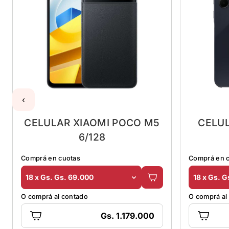
‹
CELULAR XIAOMI POCO M5
CELU
6/128
Comprá en cuotas
Comprá en 
18 x Gs. Gs. 69.000
18 x Gs. G
O comprá al contado
O comprá al
Gs. 1.179.000