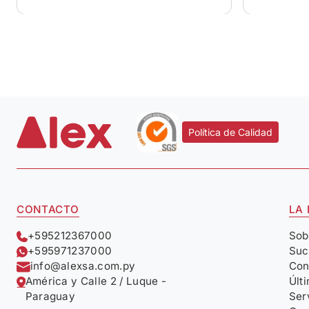
Política de Calidad
CONTACTO
LA
+595212367000
Sob
+595971237000
Suc
info@alexsa.com.py
Con
América y Calle 2 / Luque -
Últ
Paraguay
Ser