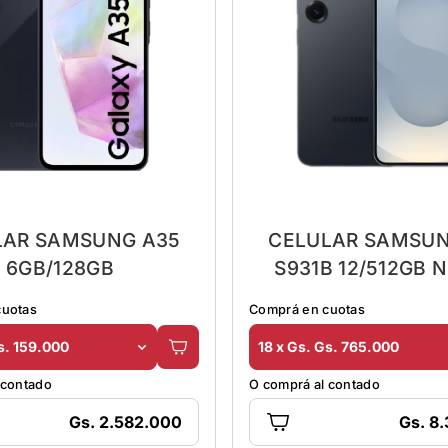
LAR SAMSUNG A35
CELULAR SAMSUN
6GB/128GB
S931B 12/512GB 
cuotas
Comprá en cuotas
s. 159.000
18 x Gs. Gs. 765.000
 contado
O comprá al contado
Gs. 2.582.000
Gs. 8