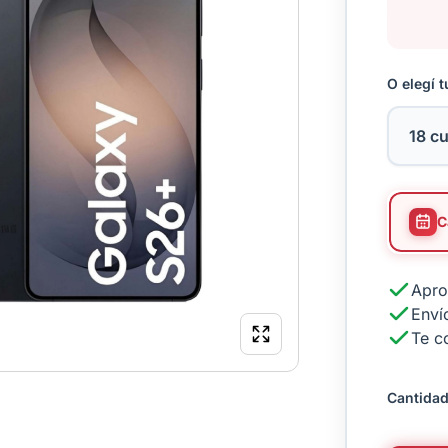
O elegí t
Apro
Envío
Te c
Cantidad