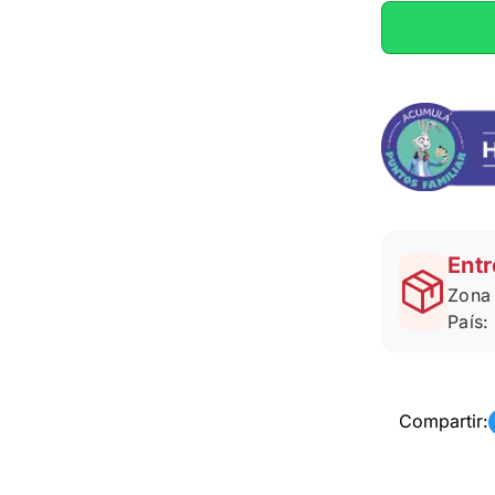
Entr
Zona 
País:
Compartir: