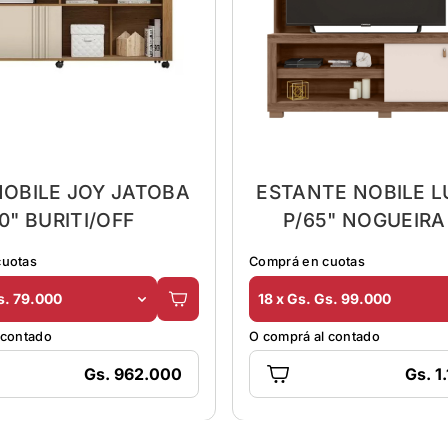
NOBILE JOY JATOBA
ESTANTE NOBILE L
0" BURITI/OFF
P/65" NOGUEIRA
REMO/OFF M
cuotas
Comprá en cuotas
s. 79.000
18 x Gs. Gs. 99.000
 contado
O comprá al contado
Gs. 962.000
Gs. 1