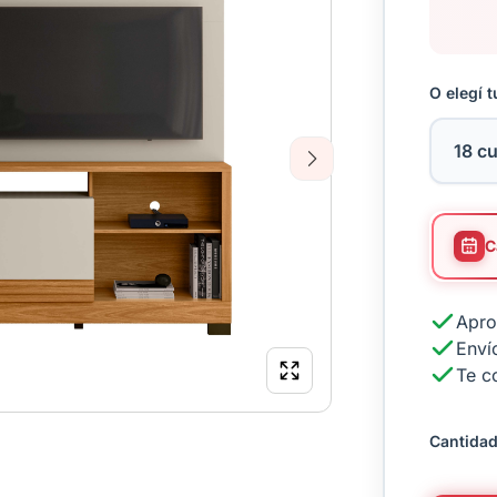
O elegí t
Next
Apro
Envío
Te c
Cantidad