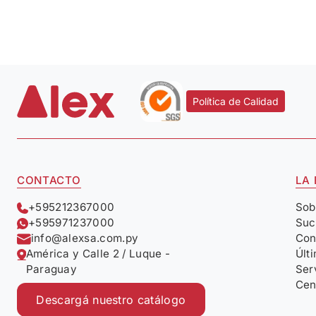
Política de Calidad
CONTACTO
LA
+595212367000
Sob
+595971237000
Suc
info@alexsa.com.py
Con
América y Calle 2 / Luque -
Últ
Paraguay
Ser
Cen
Descargá nuestro catálogo