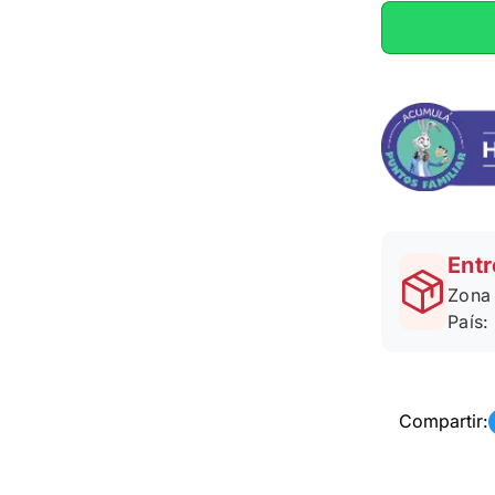
Entr
Zona 
País:
Compartir: