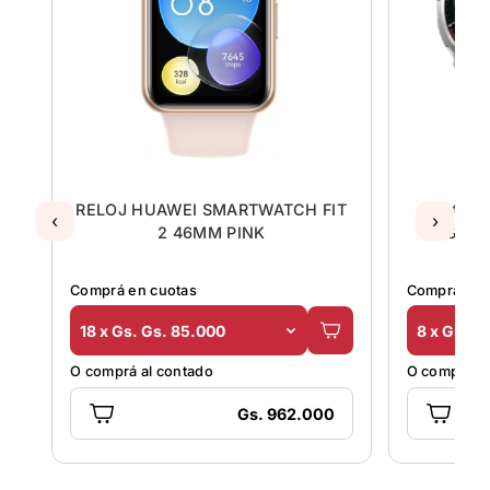
RELOJ HUAWEI SMARTWATCH FIT
RELOJ 
‹
›
2 46MM PINK
SVBE
Comprá en cuotas
Comprá en 
18 x Gs. Gs. 85.000
8 x Gs. G
O comprá al contado
O comprá al
Gs. 962.000