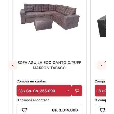
FF
SOFA AGUILA ECO CANTO C/PUFF
SOFA 
‹
›
MARRON TABACO
L
Comprá en cuotas
Comprá en 
18 x Gs. Gs. 255.000
18 x Gs. 
O comprá al contado
O comprá al
Gs. 3.014.000