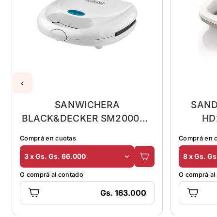
‹
SANWICHERA
SAND
BLACK&DECKER SM2000W-
HD
CL
Comprá en cuotas
Comprá en 
3 x Gs. Gs. 66.000
8 x Gs. Gs
O comprá al contado
O comprá al
Gs. 163.000