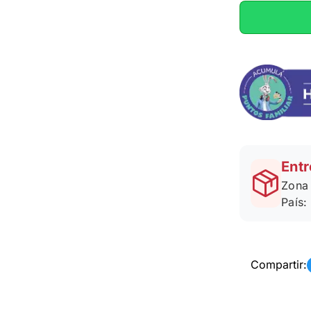
Entr
Zona 
País:
Compartir: