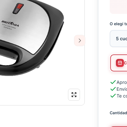
O elegí t
Next
Apro
Envío
Te c
Cantidad