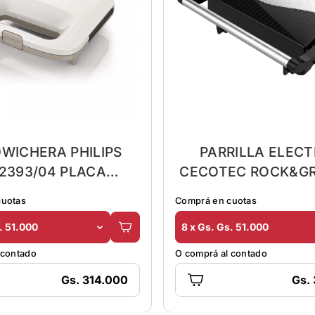
WICHERA PHILIPS
PARRILLA ELECT
2393/04 PLACA
CECOTEC ROCK&GR
CORTE/SELLO
FULL OPEN
cuotas
Comprá en cuotas
. 51.000
8 x Gs. Gs. 51.000
 contado
O comprá al contado
Gs. 314.000
Gs.