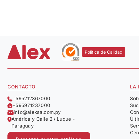
Política de Calidad
CONTACTO
LA
+595212367000
Sob
+595971237000
Suc
info@alexsa.com.py
Con
América y Calle 2 / Luque -
Últ
Paraguay
Ser
Cen