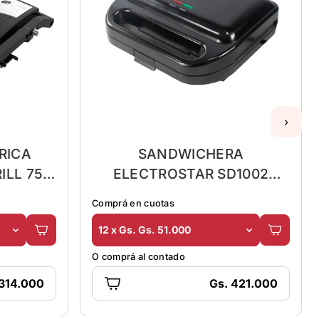
›
RICA
SANDWICHERA
ILL 750
ELECTROSTAR SD1002
700W 3EN1 NG
Comprá en cuotas
12 x Gs. Gs. 51.000
O comprá al contado
 314.000
Gs. 421.000