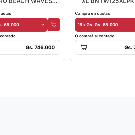
RO BEACH WAVES
XL BNTW125XLPK
GT20 400
cuotas
Comprá en cuotas
s. 65.000
18 x Gs. Gs. 65.000
 contado
O comprá al contado
Gs. 746.000
Gs.