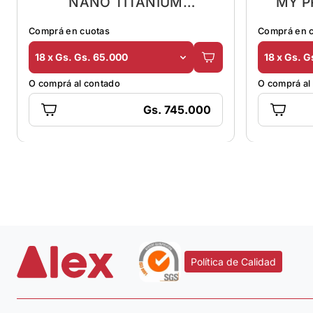
NANO TITANIUM
MY P
BNTWMB125XL DIG. 430º
Comprá en cuotas
Comprá en 
18 x Gs. Gs. 65.000
18 x Gs. G
O comprá al contado
O comprá al
Gs. 745.000
Política de Calidad