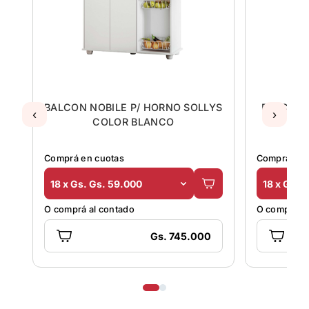
BALCON NOBILE P/ HORNO SOLLYS
BALCON 
‹
›
COLOR BLANCO
BLA
Comprá en cuotas
Comprá en 
18 x Gs. Gs. 59.000
18 x Gs. 
O comprá al contado
O comprá al
Gs. 745.000