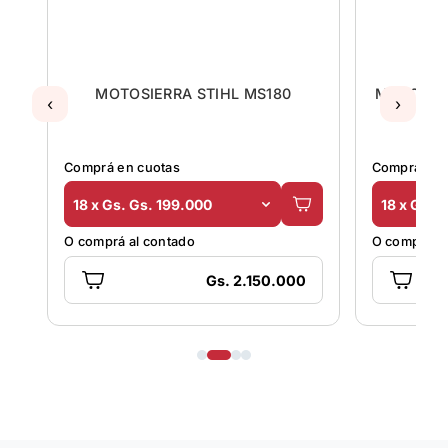
MOTOSIERRA STIHL MS180
MOTOSIER
‹
›
Comprá en cuotas
Comprá en 
18 x Gs. Gs. 199.000
18 x Gs. 
O comprá al contado
O comprá al
Gs. 2.150.000