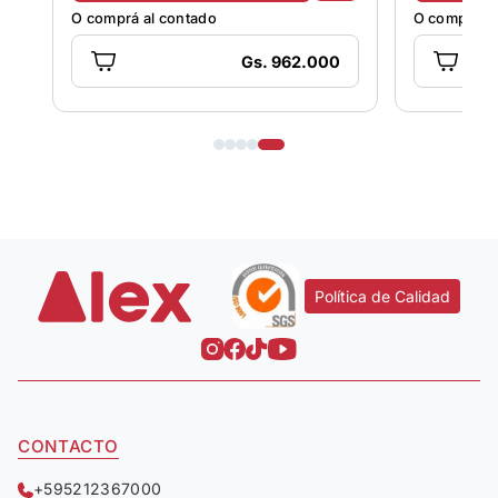
O comprá al contado
O comprá al
Gs. 962.000
Política de Calidad
CONTACTO
+595212367000