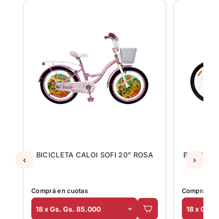
"
BICICLETA CALOI SOFI 20" ROSA
BICICLET
‹
›
Comprá en cuotas
Comprá en 
18 x Gs. Gs. 85.000
18 x Gs. 