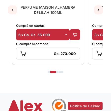
CH
PERFUME MAISON ALHAMBRA
PERFUM
‹
›
DELILAH 100ML
Comprá en cuotas
Comprá en 
6 x Gs. Gs. 55.000
3 x Gs. G
O comprá al contado
O comprá al
Gs. 270.000
Política de Calidad