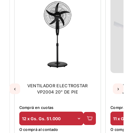
VENTILADOR ELECTROSTAR
VEN
‹
›
VP2004 20" DE PIE
ELECT
Comprá en cuotas
Comprá en 
12 x Gs. Gs. 51.000
11 x Gs. 
O comprá al contado
O comprá al