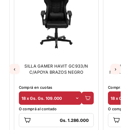
SILLA GAMER HAVIT GC933/N
SILLA 
‹
›
C/APOYA BRAZOS NEGRO
NG/AZ +
Comprá en cuotas
Comprá en 
18 x Gs. Gs. 109.000
18 x Gs. 
O comprá al contado
O comprá al
Gs. 1.286.000