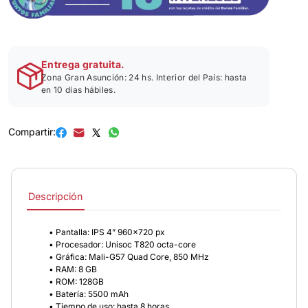
Entrega gratuita.
Zona Gran Asunción: 24 hs. Interior del País: hasta
en 10 días hábiles.
Compartir:
Descripción
• Pantalla: IPS 4” 960x720 px
• Procesador: Unisoc T820 octa-core
• Gráfica: Mali-G57 Quad Core, 850 MHz
• RAM: 8 GB
• ROM: 128GB
• Batería: 5500 mAh
• Tiempo de uso: hasta 8 horas