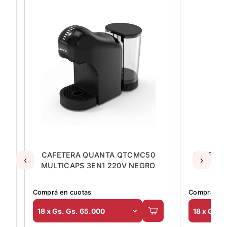
CAFETERA QUANTA QTCMC50
CAFETER
‹
›
MULTICAPS 3EN1 220V NEGRO
Comprá en cuotas
Comprá en 
18 x Gs. Gs. 65.000
18 x Gs. 