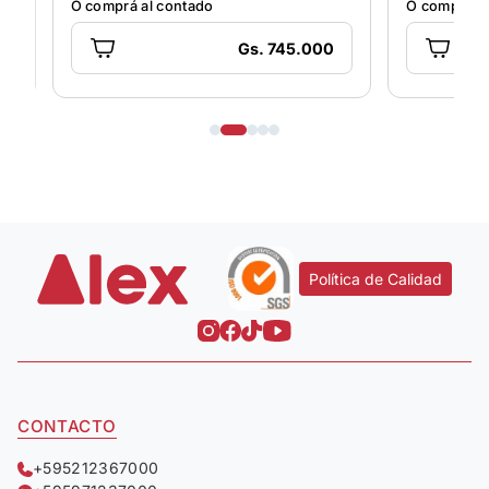
O comprá al contado
O comprá al
Gs. 745.000
Política de Calidad
CONTACTO
+595212367000