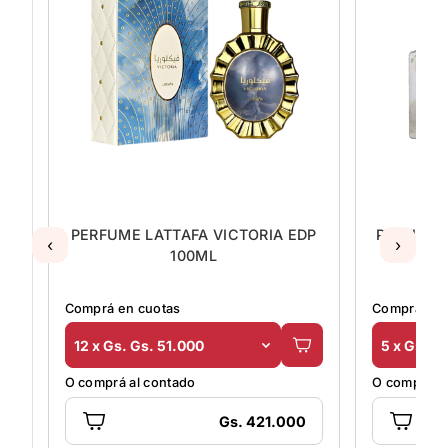
 VICTORIA EDP
PERFUME MAISON YOUR TOOUCH
‹
›
ML
WOMEN 100ML
Comprá en cuotas
5 x Gs. Gs. 50.000
O comprá al contado
Gs. 421.000
Gs. 205.000