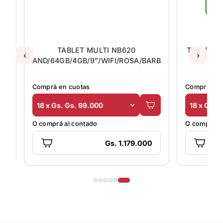
TABLET MULTI NB620
TABLET X
‹
›
RO/AVENGERS
AND/64GB/4GB/9"/WIFI/ROSA/BARBIE
Comprá en cuotas
Comprá en 
18 x Gs. Gs. 99.000
18 x Gs. 
O comprá al contado
O comprá al
Gs. 1.179.000