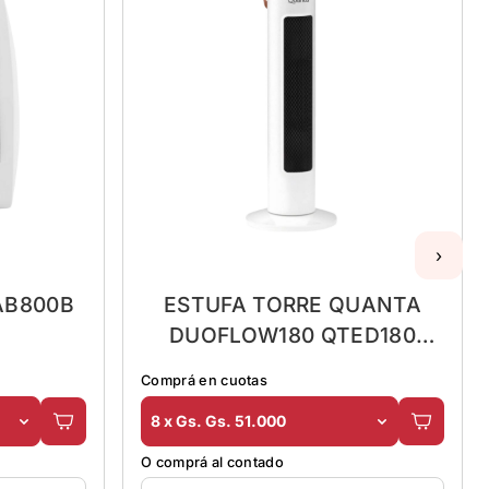
›
AB800B
ESTUFA TORRE QUANTA
DUOFLOW180 QTED180
1500W-2000W
Comprá en cuotas
8 x Gs. Gs. 51.000
O comprá al contado