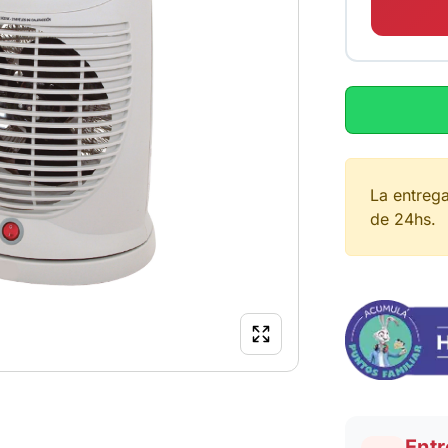
La entreg
de 24hs.
Entr