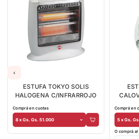
‹
ESTUFA TOKYO SOLIS
EST
HALOGENA C/INFRARROJO
CALO
Comprá en cuotas
Comprá en 
8 x Gs. Gs. 51.000
5 x Gs. G
O comprá al