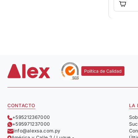
Política de Calidad
CONTACTO
LA
+595212367000
Sob
+595971237000
Suc
info@alexsa.com.py
Con
América y Calle 2 / Luque -
Últ