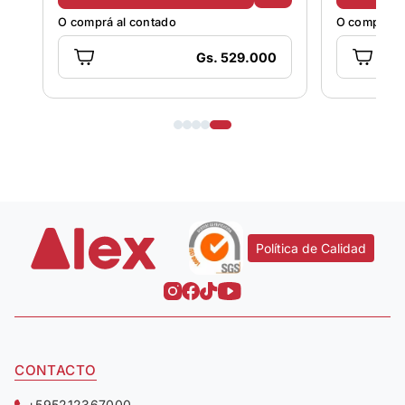
O comprá al contado
O comprá al
Gs. 529.000
Política de Calidad
CONTACTO
+595212367000