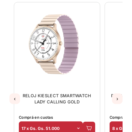
H
RELOJ KIESLECT SMARTWATCH
RELOJ F
‹
›
LADY CALLING GOLD
Comprá en cuotas
Comprá en 
17 x Gs. Gs. 51.000
8 x Gs. G