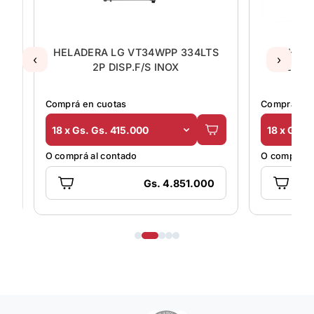
VT34WPP 334LTS
HELADERA ELECTROLUX
‹
›
.F/S INOX
RE31/RE32 1P 240LTS F/H BL
Comprá en cuotas
000
18 x Gs. Gs. 169.000
o
O comprá al contado
Gs. 4.851.000
Gs. 2.690.000