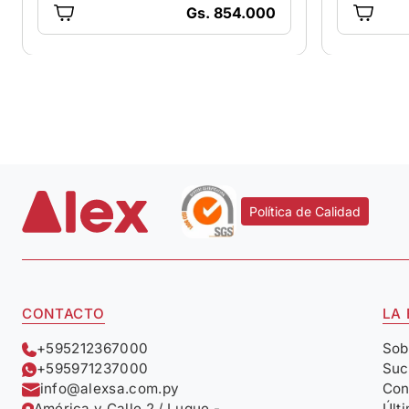
Gs. 854.000
Política de Calidad
CONTACTO
LA
+595212367000
Sob
+595971237000
Suc
info@alexsa.com.py
Con
América y Calle 2 / Luque -
Últ