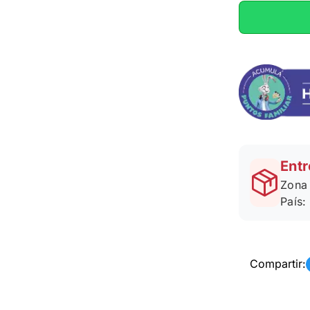
Entr
Zona 
País:
Compartir: