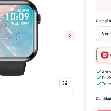
O elegí t
Next
Apro
Envío
Te c
Cantidad