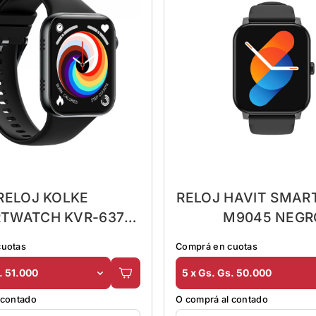
RELOJ KOLKE
RELOJ HAVIT SMA
TWATCH KVR-637
M9045 NEGR
NEGRO
REC.LLAMAD
cuotas
Comprá en cuotas
IBLE/REC.LLAMADA
. 51.000
5 x Gs. Gs. 50.000
 contado
O comprá al contado