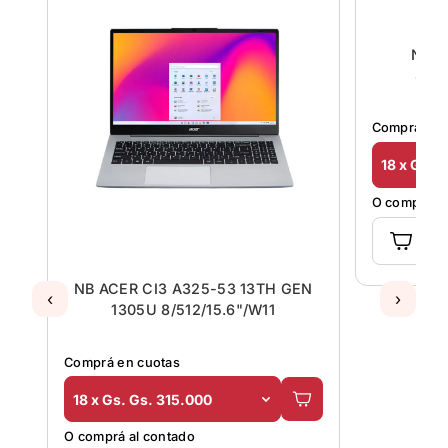
8
NB ACER CI3 A325-53 13TH GEN
NB H
‹
›
1305U 8/512/15.6"/W11
8GB
Comprá en cuotas
Comprá en 
18 x Gs. Gs. 315.000
18 x Gs. 
O comprá al contado
O comprá al