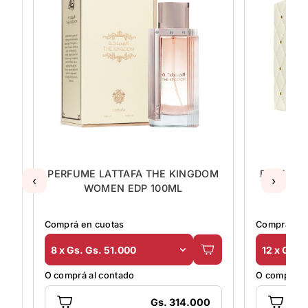
NGDOM
PERFUME LATTAFA VICTORIA EDP
P
‹
›
100ML
ALHA
Comprá en cuotas
Comprá
12 x Gs. Gs. 51.000
5 x G
O comprá al contado
O compr
.000
Gs. 421.000