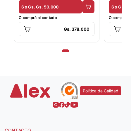
6 x Gs. Gs. 50.000
6 x Gs. G
O comprá al contado
O comprá al
Gs. 378.000
Política de Calidad
CONTACTO