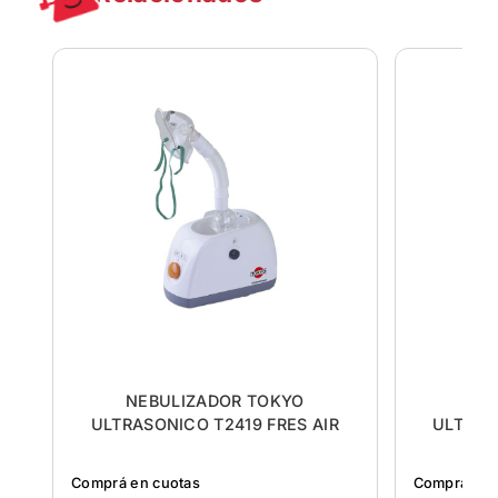
NEBULIZADOR TOKYO
NE
ULTRASONICO T2419 FRES AIR
ULTRAS
Comprá en cuotas
Comprá en 