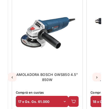
AMOLADORA BOSCH GWS850 4.5"
TALADRO BOSC
‹
›
850W
13MM + SET
Comprá en cuotas
Comprá en cuotas
17 x Gs. Gs. 61.000
18 x Gs. Gs. 79.