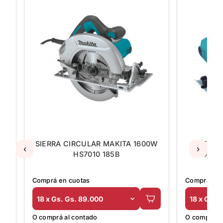
W
SIERRA CIRCULAR MAKITA 1600W
SIERRA
‹
›
HS7010 185B
MAKIT
Comprá en cuotas
Comprá en 
18 x Gs. Gs. 89.000
18 x Gs. 
O comprá al contado
O comprá al