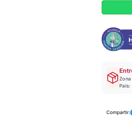
Entr
Zona 
País:
Compartir: