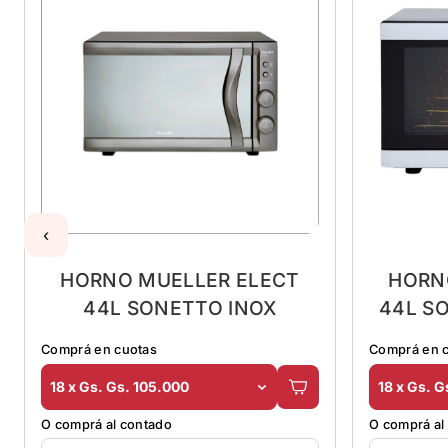
‹
HORNO MUELLER ELECT
HORN
44L SONETTO INOX
44L S
Comprá en cuotas
Comprá en 
18 x Gs. Gs. 105.000
18 x Gs. G
O comprá al contado
O comprá al