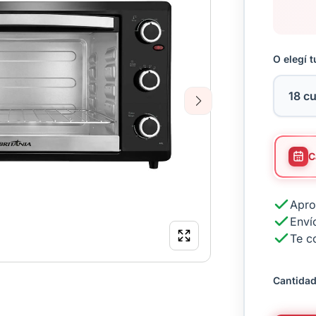
O elegí t
Next
Apro
Envío
Te c
Cantidad