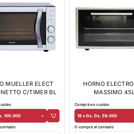
O MUELLER ELECT
HORNO ELECTRO
ONETTO C/TIMER BL
MASSIMO 45
CONVECCION G
cuotas
Comprá en cuotas
s. 105.000
18 x Gs. Gs. 59.000
 contado
O comprá al contado