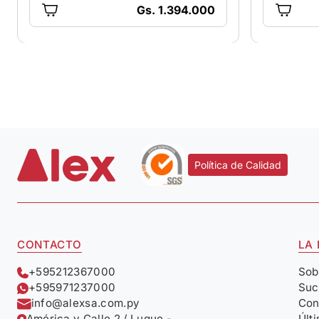
Gs. 1.394.000
Política de Calidad
CONTACTO
LA
+595212367000
Sob
+595971237000
Suc
info@alexsa.com.py
Con
América y Calle 2 / Luque -
Últ