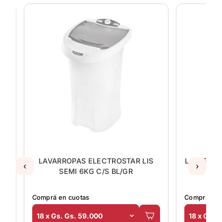
I
LAVARROPAS ELECTROSTAR LIS
LAVARROP
‹
›
SEMI 6KG C/S BL/GR
Comprá en cuotas
Comprá en 
18 x Gs. Gs. 59.000
18 x Gs. 