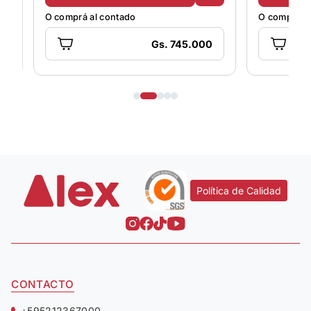
O comprá al contado
O comprá al
Gs. 745.000
Política de Calidad
CONTACTO
+595212367000