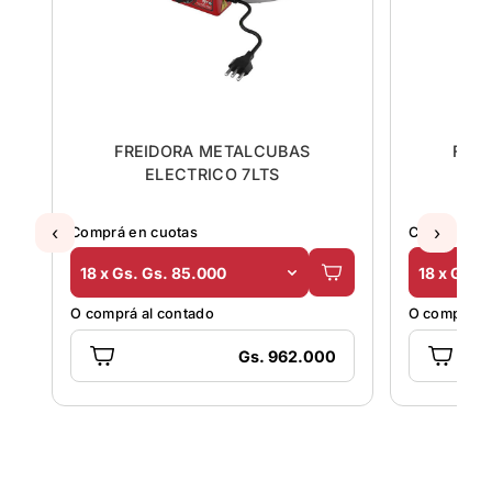
R
FREIDORA METALCUBAS
FRE
ELECTRICO 7LTS
E
‹
›
Comprá en cuotas
Comprá en 
18 x Gs. Gs. 85.000
18 x Gs. 
O comprá al contado
O comprá al
Gs. 962.000